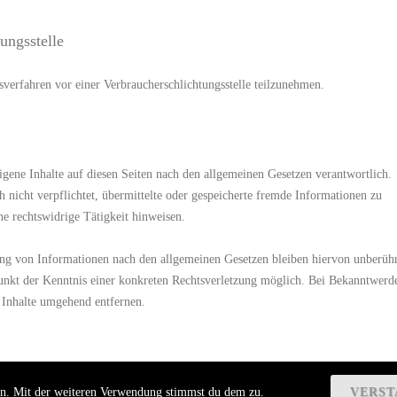
ungs­stelle
ngsverfahren vor einer Verbraucherschlichtungsstelle teilzunehmen.
gene Inhalte auf diesen Seiten nach den allgemeinen Gesetzen verantwortlich.
 nicht verpflichtet, übermittelte oder gespeicherte fremde Informationen zu
e rechtswidrige Tätigkeit hinweisen.
ng von Informationen nach den allgemeinen Gesetzen bleiben hiervon unberühr
punkt der Kenntnis einer konkreten Rechtsverletzung möglich. Bei Bekanntwerd
 Inhalte umgehend entfernen.
, auf deren Inhalte wir keinen Einfluss haben. Deshalb können wir für diese
ern. Mit der weiteren Verwendung stimmst du dem zu.
VERST