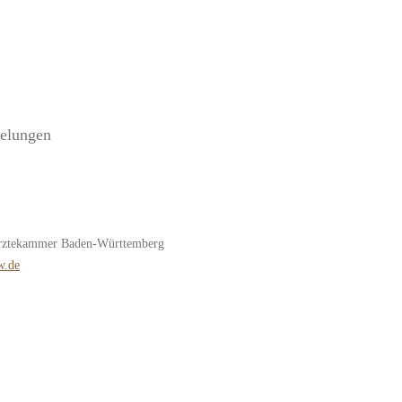
gelungen
särztekammer Baden-Württemberg
w.de