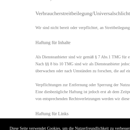
Verbraucher­streit­beilegung/Universal­schlicht
Wir sind nicht bereit oder verpflichtet, an Streitbeilegu
Haftung für Inhalte
Als Diensteanbieter sind wir gemäß § 7 Abs.1 TMG für ei
Nach §§ 8 bis 10 TMG sind wir als Diensteanbieter jedoch
überwachen oder nach Umständen zu forschen, die auf ein
Verpflichtungen zur Entfernung oder Sperrung der Nutzu
Eine diesbezügliche Haftung ist jedoch erst ab dem Zeit
von entsprechenden Rechtsverletzungen werden wir diese
Haftung für Links
Unser Angebot enthält Links zu externen Websites Dritter
Diese Seite verwendet Cookies, um die Nutzerfreundlichkeit zu verbess